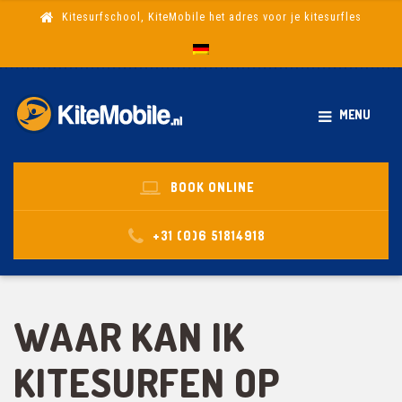
Kitesurfschool, KiteMobile het adres voor je kitesurfles
MENU
BOOK ONLINE
+31 (0)6 51814918
WAAR KAN IK
KITESURFEN OP