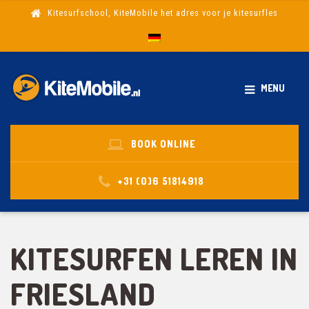
Kitesurfschool, KiteMobile het adres voor je kitesurfles
MENU
BOOK ONLINE
+31 (0)6 51814918
KITESURFEN LEREN IN
FRIESLAND