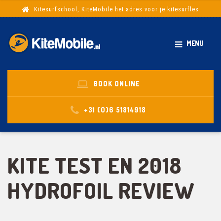
Kitesurfschool, KiteMobile het adres voor je kitesurfles
MENU
BOOK ONLINE
+31 (0)6 51814918
KITE TEST EN 2018
HYDROFOIL REVIEW