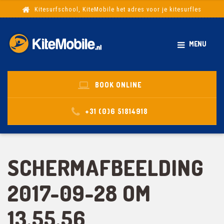
Kitesurfschool, KiteMobile het adres voor je kitesurfles
MENU
BOOK ONLINE
+31 (0)6 51814918
SCHERMAFBEELDING
2017-09-28 OM
13.55.56