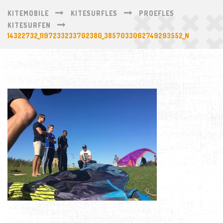
KITEMOBILE
KITESURFLES
PROEFLES
KITESURFEN
14322732_1197233233702380_3857033062749293552_N