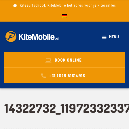
Kitesurfschool, KiteMobile het adres voor je kitesurfles
MENU
BOOK ONLINE
+31 (0)6 51814918
14322732_119723323