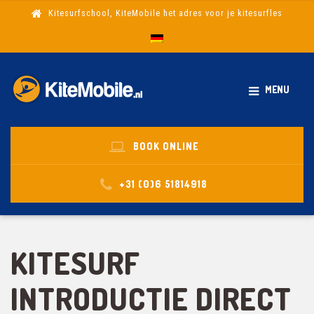
Kitesurfschool, KiteMobile het adres voor je kitesurfles
MENU
BOOK ONLINE
+31 (0)6 51814918
KITESURF
INTRODUCTIE DIRECT