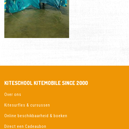
KITESCHOOL KITEMOBILE SINCE 2000
Over ons
Kitesurfles & cursussen
Online beschikbaarheid & boeken
Direct een Cadeaubon