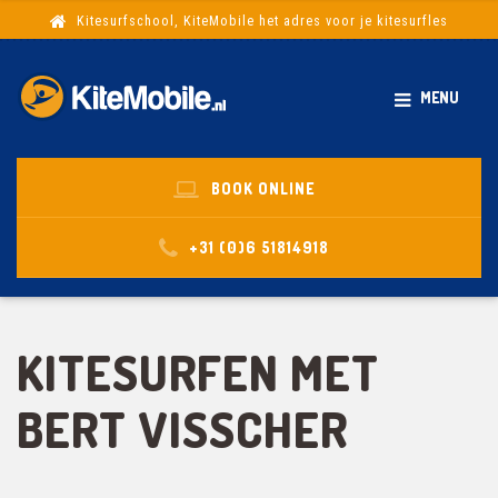
Kitesurfschool, KiteMobile het adres voor je kitesurfles
MENU
BOOK ONLINE
+31 (0)6 51814918
KITESURFEN MET
BERT VISSCHER