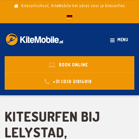
Kitesurfschool, KiteMobile het adres voor je kitesurfles
MENU
BOOK ONLINE
+31 (0)6 51814918
KITESURFEN BIJ
LELYSTAD,