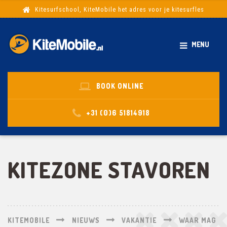
Kitesurfschool, KiteMobile het adres voor je kitesurfles
MENU
BOOK ONLINE
+31 (0)6 51814918
KITEZONE STAVOREN
KITEMOBILE
NIEUWS
VAKANTIE
WAAR MAG