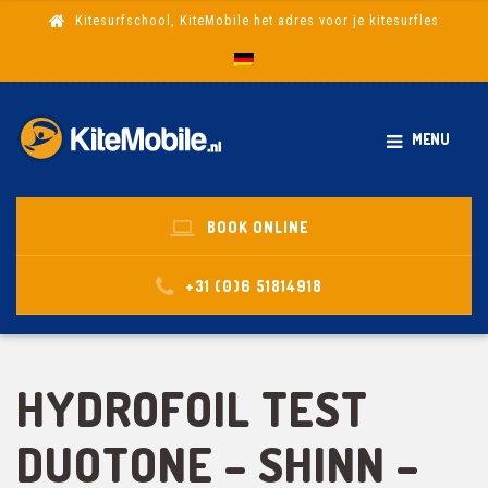
Kitesurfschool, KiteMobile het adres voor je kitesurfles
MENU
BOOK ONLINE
+31 (0)6 51814918
HYDROFOIL TEST
DUOTONE – SHINN –