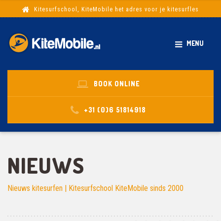
Kitesurfschool, KiteMobile het adres voor je kitesurfles
MENU
BOOK ONLINE
+31 (0)6 51814918
NIEUWS
Nieuws kitesurfen | Kitesurfschool KiteMobile sinds 2000