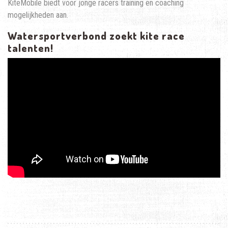
KiteMobile biedt voor jonge racers training en coaching
mogelijkheden aan.
Watersportverbond zoekt kite race
talenten!